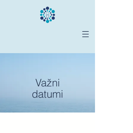
2. Hrvatski kongres
kliničke farmakologije i
terapije s međunarodnim
sudjelovanjem
Važni
datumi