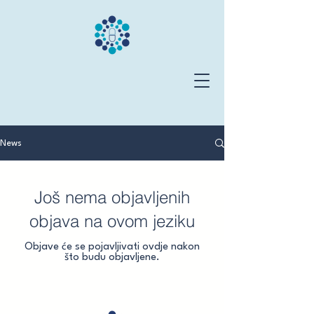
2. Hrvatski kongres
News
kliničke farmakologije i
terapije s međunarodnim
sudjelovanjem
Još nema objavljenih
objava na ovom jeziku
Objave će se pojavljivati ovdje nakon
što budu objavljene.